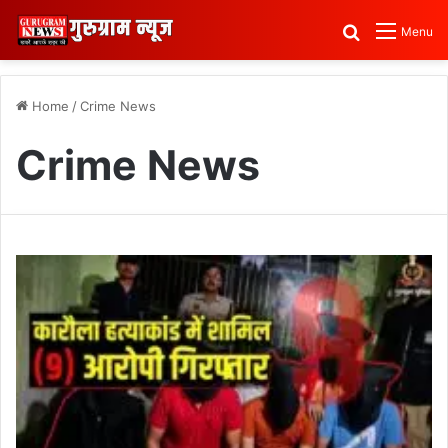
Search for
Menu
Home
/
Crime News
Crime News