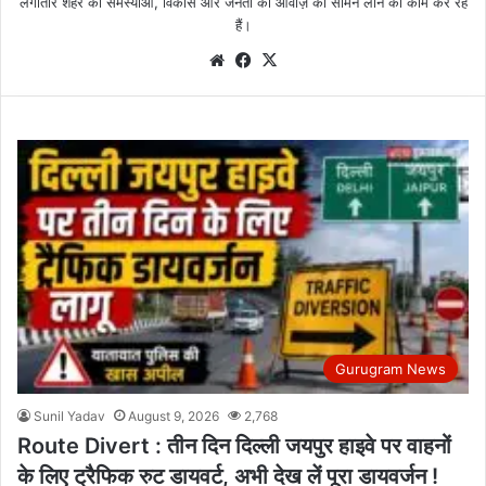
लगातार शहर की समस्याओं, विकास और जनता की आवाज़ को सामने लाने का काम कर रहे
हैं।
We
Fa
X
bsi
ce
te
bo
ok
Gurugram News
Sunil Yadav
August 9, 2026
2,768
Route Divert : तीन दिन दिल्ली जयपुर हाइवे पर वाहनों
के लिए ट्रैफिक रुट डायवर्ट, अभी देख लें पूरा डायवर्जन !