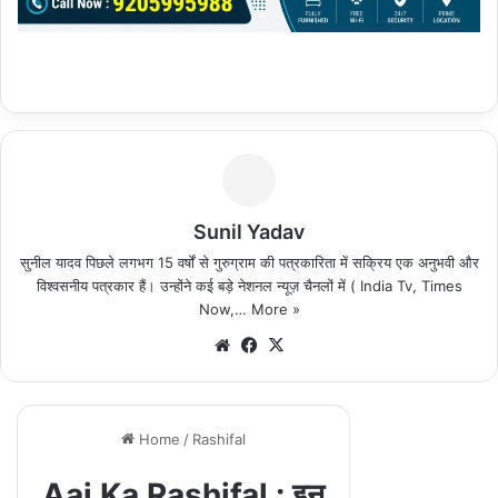
Sunil Yadav
सुनील यादव पिछले लगभग 15 वर्षों से गुरुग्राम की पत्रकारिता में सक्रिय एक अनुभवी और
विश्वसनीय पत्रकार हैं। उन्होंने कई बड़े नेशनल न्यूज़ चैनलों में ( India Tv, Times
Now,…
More »
We
Fa
X
bsi
ce
te
bo
ok