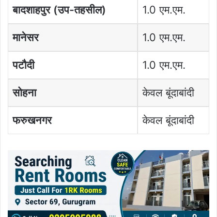
बादशाहपुर (उप-तहसील)
1.0 एम.एम.
मानेसर
1.0 एम.एम.
पटौदी
1.0 एम.एम.
सोहना
केवल बूंदाबांदी
फरुखनगर
केवल बूंदाबांदी