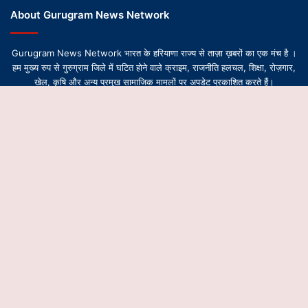
About Gurugram News Network
Gurugram News Network भारत के हरियाणा राज्य से ताज़ा ख़बरों का एक मंच है ।
हम मुख्य रुप से गुरुग्राम जिले में घटित होने वाले क्राइम, राजनीति हलचल, शिक्षा, रोज़गार,
खेल, कृषि और अन्य प्रमुख सामाजिक मामलों पर अपडेट प्रकाशित करते हैं।
B
t
© Copyright 2026-2027, All Rights Reserved | Design by
Gurugram News Network
t
About Us
Contact Us
Privacy Policy
Editorial Team
b
Ethics & Transparency Policy
Corrections & Updates Policy
Fact-Checking Policy
Editorial Policy
HTML Sitemap
XML Sitemap