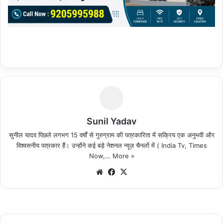
Sunil Yadav
सुनील यादव पिछले लगभग 15 वर्षों से गुरुग्राम की पत्रकारिता में सक्रिय एक अनुभवी और
विश्वसनीय पत्रकार हैं। उन्होंने कई बड़े नेशनल न्यूज़ चैनलों में ( India Tv, Times
Now,…
More »
We
Fa
X
bsi
ce
te
bo
ok