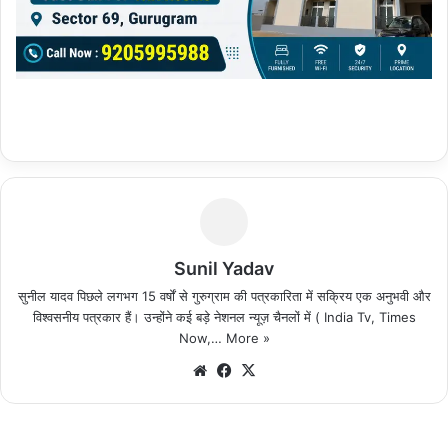
Sunil Yadav
सुनील यादव पिछले लगभग 15 वर्षों से गुरुग्राम की पत्रकारिता में सक्रिय एक अनुभवी और
विश्वसनीय पत्रकार हैं। उन्होंने कई बड़े नेशनल न्यूज़ चैनलों में ( India Tv, Times
Now,…
More »
We
Fa
X
bsi
ce
te
bo
ok