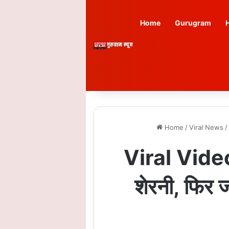
Home
Gurugram
Home
/
Viral News
/
Viral Video: 
शेरनी, फिर 