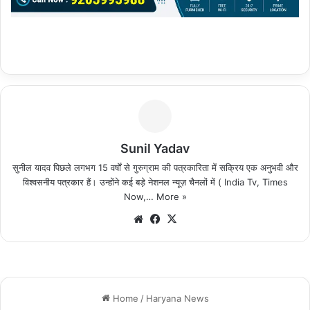
Sunil Yadav
सुनील यादव पिछले लगभग 15 वर्षों से गुरुग्राम की पत्रकारिता में सक्रिय एक अनुभवी और
विश्वसनीय पत्रकार हैं। उन्होंने कई बड़े नेशनल न्यूज़ चैनलों में ( India Tv, Times
Now,…
More »
We
Fa
X
bsi
ce
te
bo
ok