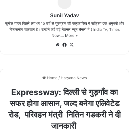
Sunil Yadav
सुनील यादव पिछले लगभग 15 वर्षों से गुरुग्राम की पत्रकारिता में सक्रिय एक अनुभवी और
विश्वसनीय पत्रकार हैं। उन्होंने कई बड़े नेशनल न्यूज़ चैनलों में ( India Tv, Times
Now,…
More »
We
Fa
X
bsi
ce
te
bo
ok