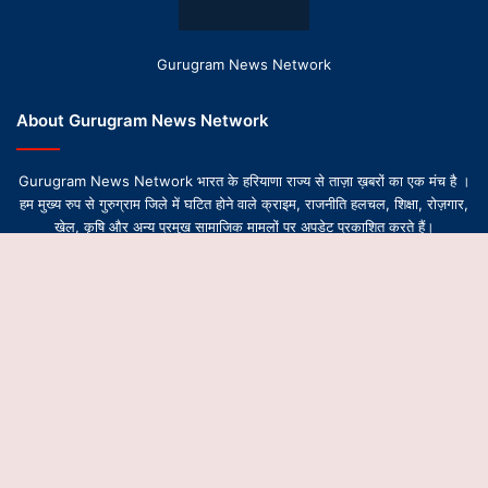
Gurugram News Network
About Gurugram News Network
Gurugram News Network भारत के हरियाणा राज्य से ताज़ा ख़बरों का एक मंच है ।
हम मुख्य रुप से गुरुग्राम जिले में घटित होने वाले क्राइम, राजनीति हलचल, शिक्षा, रोज़गार,
खेल, कृषि और अन्य प्रमुख सामाजिक मामलों पर अपडेट प्रकाशित करते हैं।
B
t
© Copyright 2026-2027, All Rights Reserved | Design by
Gurugram News Network
t
About Us
Contact Us
Privacy Policy
Editorial Team
b
Ethics & Transparency Policy
Corrections & Updates Policy