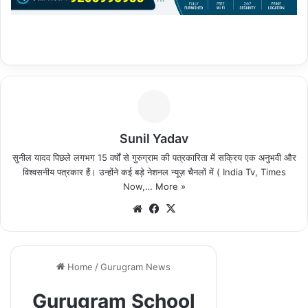
Sunil Yadav
सुनील यादव पिछले लगभग 15 वर्षों से गुरुग्राम की पत्रकारिता में सक्रिय एक अनुभवी और
विश्वसनीय पत्रकार हैं। उन्होंने कई बड़े नेशनल न्यूज़ चैनलों में ( India Tv, Times
Now,…
More »
We
Fa
X
bsi
ce
te
bo
ok