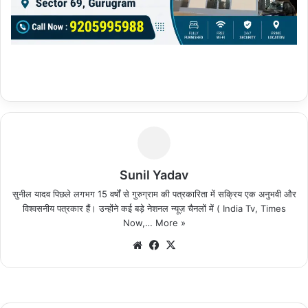
Sunil Yadav
सुनील यादव पिछले लगभग 15 वर्षों से गुरुग्राम की पत्रकारिता में सक्रिय एक अनुभवी और
विश्वसनीय पत्रकार हैं। उन्होंने कई बड़े नेशनल न्यूज़ चैनलों में ( India Tv, Times
Now,…
More »
We
Fa
X
bsi
ce
te
bo
ok