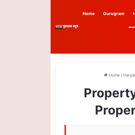
Home
Gurugram
Home
/
Harya
Property R
Property