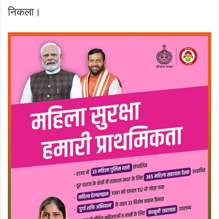
निकला।