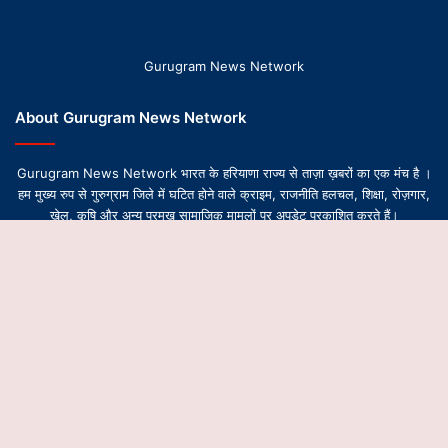
Gurugram News Network
About Gurugram News Network
Gurugram News Network भारत के हरियाणा राज्य से ताज़ा ख़बरों का एक मंच है ।
हम मुख्य रुप से गुरुग्राम जिले में घटित होने वाले क्राइम, राजनीति हलचल, शिक्षा, रोज़गार,
खेल, कृषि और अन्य प्रमुख सामाजिक मामलों पर अपडेट प्रकाशित करते हैं।
B
t
© Copyright 2026-2027, All Rights Reserved | Design by
Gurugram News Network
t
About Us
Contact Us
Privacy Policy
Editorial Team
b
Ethics & Transparency Policy
Corrections & Updates Policy