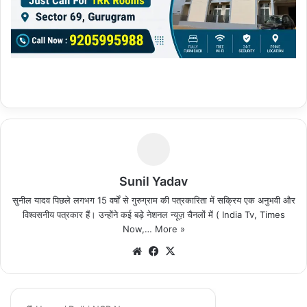
Sunil Yadav
सुनील यादव पिछले लगभग 15 वर्षों से गुरुग्राम की पत्रकारिता में सक्रिय एक अनुभवी और
विश्वसनीय पत्रकार हैं। उन्होंने कई बड़े नेशनल न्यूज़ चैनलों में ( India Tv, Times
Now,…
More »
We
Fa
X
bsi
ce
te
bo
ok