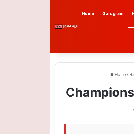
Home
Gurugram
Home
/
Ha
Champions Tro