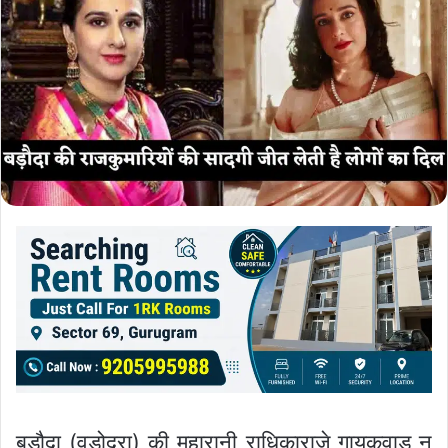
बड़ौदा (वडोदरा) की महारानी राधिकाराजे गायकवाड़ न