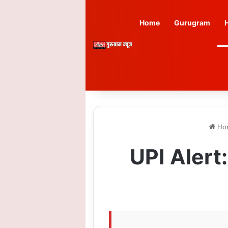
Home
Gurugram
Ho
UPI Alert: U