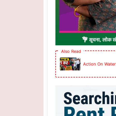
Also Read
Action On Water Lo