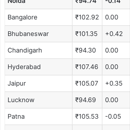
Noida
₹94.74
-0.14
Bangalore
₹102.92
0.00
Bhubaneswar
₹101.35
+0.42
Chandigarh
₹94.30
0.00
Hyderabad
₹107.46
0.00
Jaipur
₹105.07
+0.35
Lucknow
₹94.69
0.00
Patna
₹105.53
-0.05