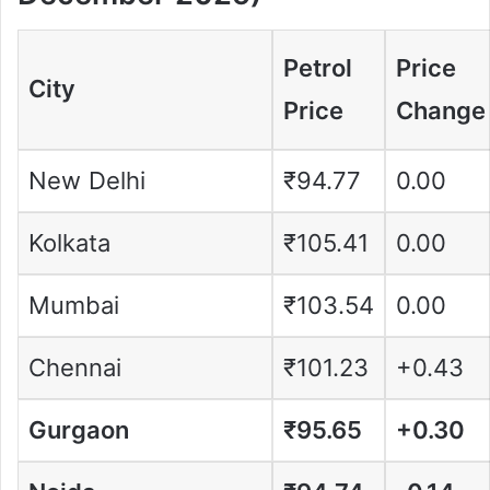
Petrol
Price
City
Price
Change
New Delhi
₹94.77
0.00
Kolkata
₹105.41
0.00
Mumbai
₹103.54
0.00
Chennai
₹101.23
+0.43
Gurgaon
₹95.65
+0.30