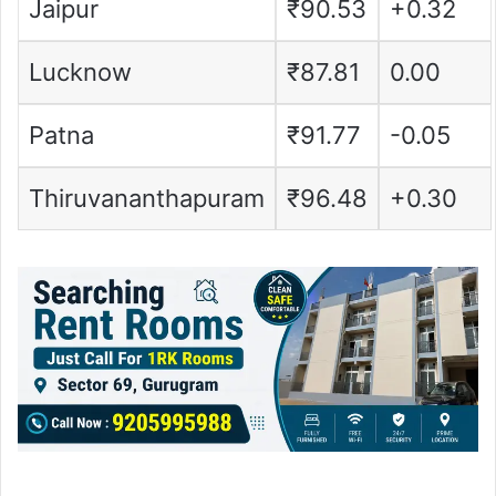
Jaipur
₹90.53
+0.32
Lucknow
₹87.81
0.00
Patna
₹91.77
-0.05
Thiruvananthapuram
₹96.48
+0.30