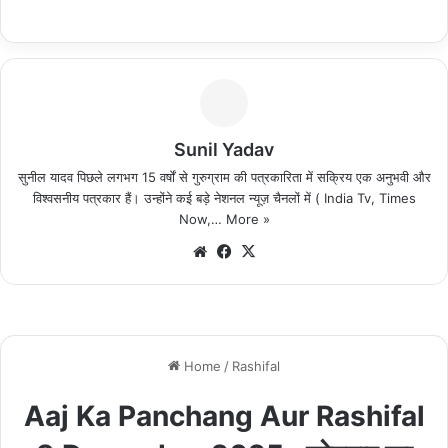
Sunil Yadav
सुनील यादव पिछले लगभग 15 वर्षों से गुरुग्राम की पत्रकारिता में सक्रिय एक अनुभवी और
विश्वसनीय पत्रकार हैं। उन्होंने कई बड़े नेशनल न्यूज़ चैनलों में ( India Tv, Times
Now,…
More »
We
Fa
X
bsi
ce
te
bo
ok