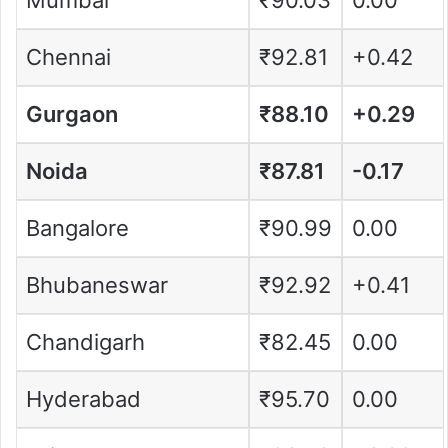
Mumbai
₹90.03
0.00
Chennai
₹92.81
+0.42
Gurgaon
₹88.10
+0.29
Noida
₹87.81
-0.17
Bangalore
₹90.99
0.00
Bhubaneswar
₹92.92
+0.41
Chandigarh
₹82.45
0.00
Hyderabad
₹95.70
0.00