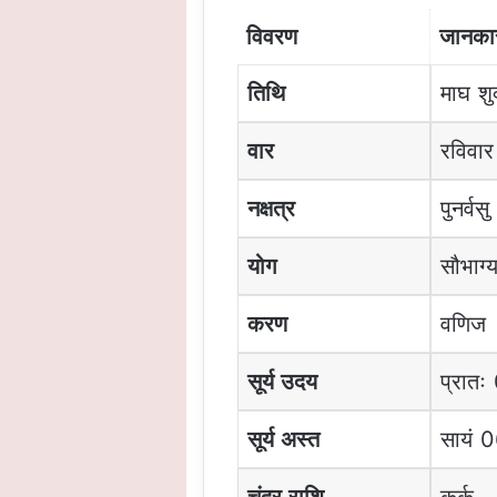
विवरण
जानका
तिथि
माघ शुक
वार
रविवार
नक्षत्र
पुनर्वस
योग
सौभाग्
करण
वणिज
सूर्य उदय
प्रातः
सूर्य अस्त
सायं 