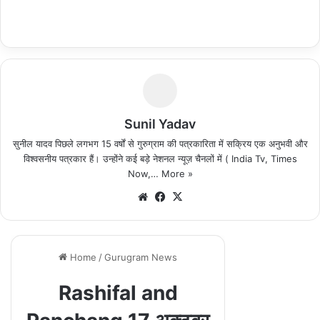
Sunil Yadav
सुनील यादव पिछले लगभग 15 वर्षों से गुरुग्राम की पत्रकारिता में सक्रिय एक अनुभवी और
विश्वसनीय पत्रकार हैं। उन्होंने कई बड़े नेशनल न्यूज़ चैनलों में ( India Tv, Times
Now,…
More »
We
Fa
X
bsi
ce
te
bo
ok