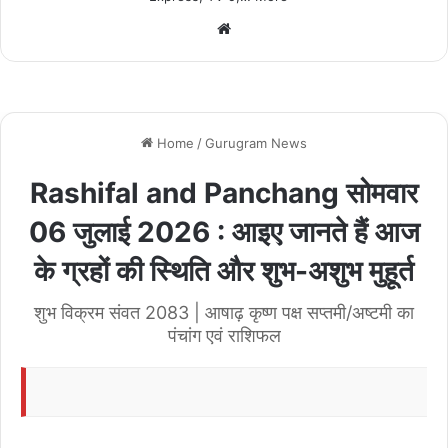
We
bsi
te