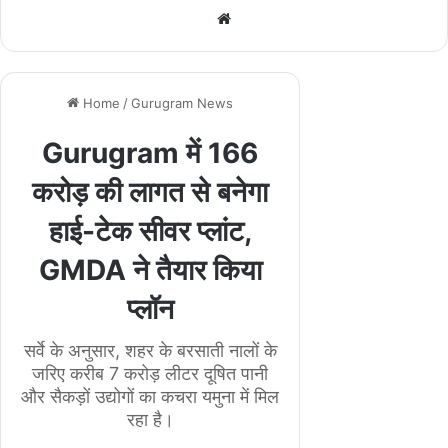
We
bsi
te