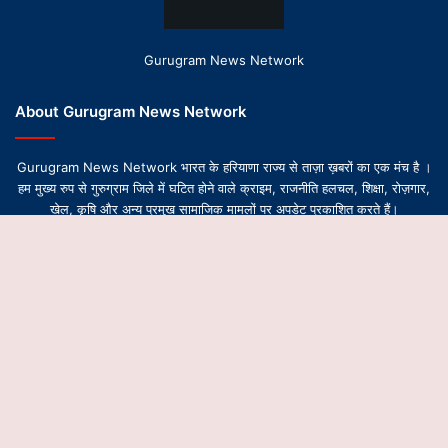
Gurugram News Network
About Gurugram News Network
Gurugram News Network भारत के हरियाणा राज्य से ताज़ा ख़बरों का एक मंच है ।
हम मुख्य रुप से गुरुग्राम जिले में घटित होने वाले क्राइम, राजनीति हलचल, शिक्षा, रोज़गार,
खेल, कृषि और अन्य प्रमुख सामाजिक मामलों पर अपडेट प्रकाशित करते हैं।
B
t
© Copyright 2026-2027, All Rights Reserved | Design by
Gurugram News Network
t
About Us
Contact Us
Privacy Policy
Editorial Team
b
Ethics & Transparency Policy
Corrections & Updates Policy