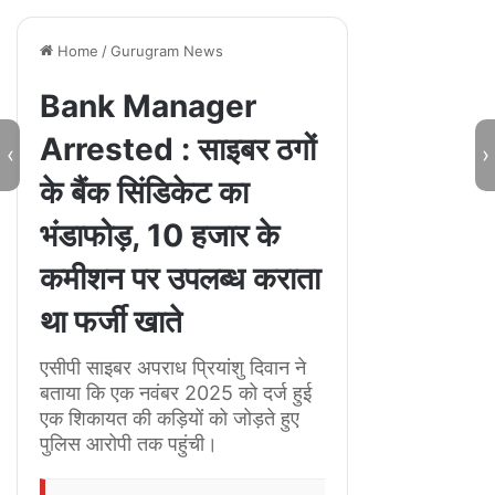
te
‹
›