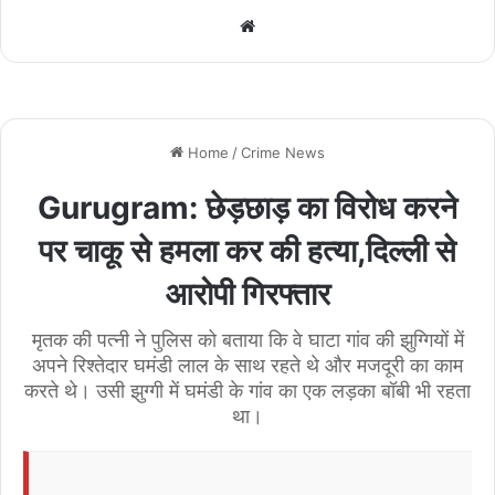
We
bsi
te