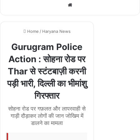
We
bsi
te