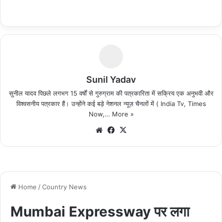
Sunil Yadav
सुनील यादव पिछले लगभग 15 वर्षों से गुरुग्राम की पत्रकारिता में सक्रिय एक अनुभवी और
विश्वसनीय पत्रकार हैं। उन्होंने कई बड़े नेशनल न्यूज़ चैनलों में ( India Tv, Times
Now,…
More »
We
Fa
X
bsi
ce
te
bo
ok