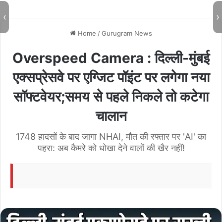
te
‹
›