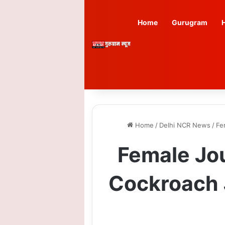
Home
Gurugram
Home
/
Delhi NCR News
/
Fem
Female Journa
Cockroach Ja