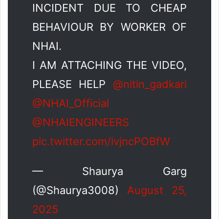
INCIDENT DUE TO CHEAP
BEHAVIOUR BY WORKER OF
NHAI.
I AM ATTACHING THE VIDEO,
PLEASE HELP
@nitin_gadkari
@NHAI_Official
@NHAIENGINEERS
pic.twitter.com/ivjncPOBfW
— Shaurya Garg
(@Shaurya3008)
August 25,
2025