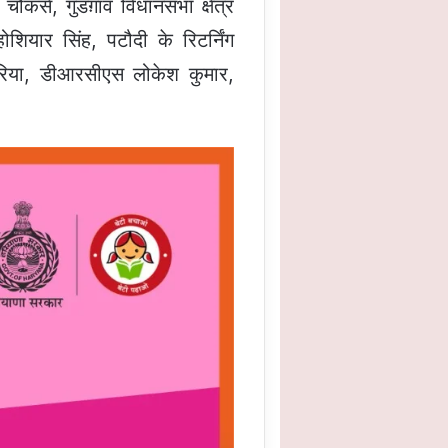
चौकसे, गुडग़ांव विधानसभा क्षेत्र
शियार सिंह, पटौदी के रिटर्निंग
िया, डीआरसीएस लोकेश कुमार,