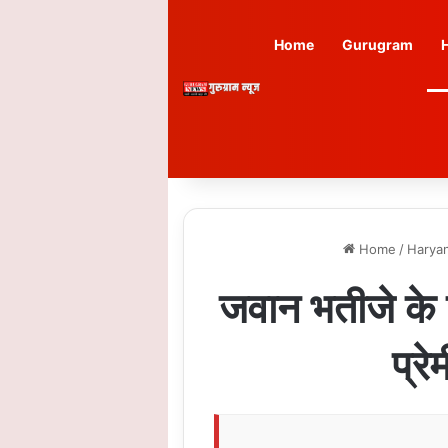
Home
Gurugram
Home
/
Harya
जवान भतीजे के वि
प्रे