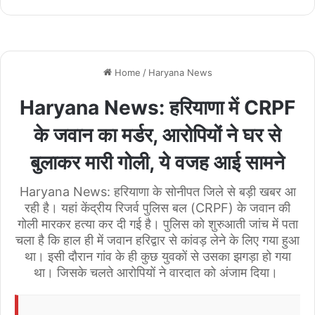
bsi
te