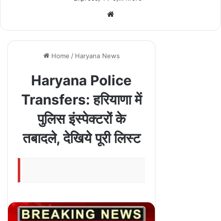
We
bsi
te