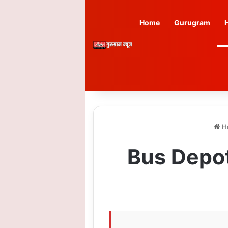
Home
Gurugram
H
Bus Depot: ग