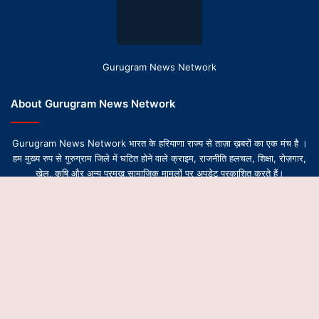
Gurugram News Network
About Gurugram News Network
Gurugram News Network भारत के हरियाणा राज्य से ताज़ा ख़बरों का एक मंच है ।
हम मुख्य रुप से गुरुग्राम जिले में घटित होने वाले क्राइम, राजनीति हलचल, शिक्षा, रोज़गार,
खेल, कृषि और अन्य प्रमुख सामाजिक मामलों पर अपडेट प्रकाशित करते हैं।
B
t
© Copyright 2026-2027, All Rights Reserved | Design by
Gurugram News Network
t
About Us
Contact Us
Privacy Policy
Editorial Team
b