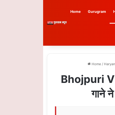
Home
Gurugram
Home
/
Harya
Bhojpuri Vi
गाने न